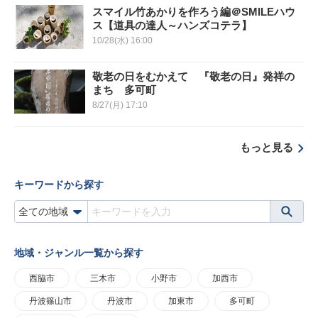
スマイル竹あかりを作ろう編＠SMILEハウ
ス【道具の達人～ハンズコテラ】
10/28(水) 16:00
敬老の日をむかえて 『敬老の日』発祥の
まち 多可町
8/27(月) 17:10
もっと見る
キーワードから探す
地域・ジャンル一覧から探す
西脇市
三木市
小野市
加西市
丹波篠山市
丹波市
加東市
多可町