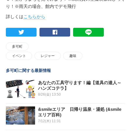
り！※雨天の場合、館内でデモ飛行
詳しくは
こちらから
多可町
イベント
レジャー
趣味
多可町に関する最新情報
あなたの工具守ります！編【道具の達人～
ハンズコテラ】
8/26(金) 13:50
&smileエリア 日帰り温泉・湯処 (&smile
エリア百科)
7/12(木) 11:31