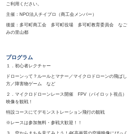
ご利用ください。
主催：NPO法人チイプロ（商工会メンバー）
後援：多可町商工会 多可町役場 多可町教育委員会 なご
みの里山都
プログラム
１．初心者レクチャー
ドローンって？ルールとマナー／マイクロドローンの飛ばし
方／障害物ゲーム など
２．マイクロドローンレース開催 FPV（パイロット視点）
映像を観戦！
特設コースにてデモンストレーション飛行の観戦
※レースは参加無料・参戦大歓迎！！
３．空からまちを見てみよう！4K高画質の空撮映像にびっく