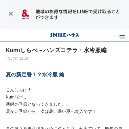
Kumiしらべ～ハンズコテラ・水冷服編
4/26(水) 12:19
夏の新定番！？水冷服 編
こんにちは！
Kumiです。
新緑の季節となってきました。
暖かい季節から、次は暑い暑い夏へ突入です！
夏の暑さを乗り切るために色々な商品が出ていて、昨年の夏