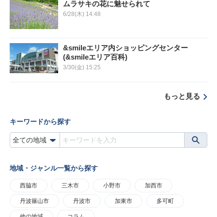
ムラサキの花に魅せられて
6/28(木) 14:48
&smileエリア内ショッピングセンター
(&smileエリア百科)
3/30(金) 15:25
もっと見る
キーワードから探す
地域・ジャンル一覧から探す
西脇市
三木市
小野市
加西市
丹波篠山市
丹波市
加東市
多可町
他の地域
コラム