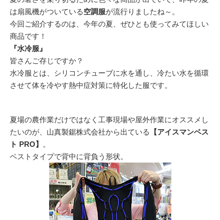
は扇風機がついている
空調服
が流行りましたね～。
今回ご紹介するのは、今年の夏、ぜひとも使ってみてほしい
商品です！
『水冷服』
皆さんご存じですか？
水冷服とは、シリコンチューブに水を通し、冷たい水を循環
させて体を冷やす熱中症対策に特化した服です。
夏場の農作業だけではなく工事現場や屋外作業にオススメし
たいのが、山真製鋸株式会社から出ている
【アイスマンベス
ト PRO】
。
ベストタイプで背中に背負う形状。