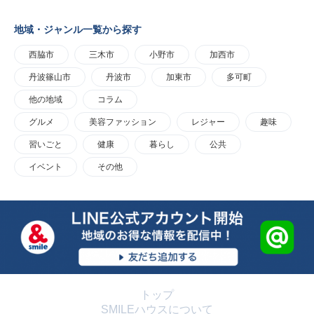
地域・ジャンル一覧から探す
西脇市
三木市
小野市
加西市
丹波篠山市
丹波市
加東市
多可町
他の地域
コラム
グルメ
美容ファッション
レジャー
趣味
習いごと
健康
暮らし
公共
イベント
その他
トップ
SMILEハウスについて