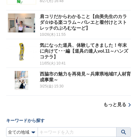
8/27(月) 16:48
肩コリだからわかること【由美先生のカラ
ダ☆ゆる楽コラム～バレエと着付けとスト
レッチのぷろむなーど】
10/26(木) 11:55
気になった道具、体験してきました！年末
に向けて･･･編【道具の達人vol.11～ハンズ
コテラ】
11/05(火) 10:41
西脇市の魅力を再発見～兵庫県地域IT人材育
成事業～
3/25(金) 15:30
もっと見る
キーワードから探す