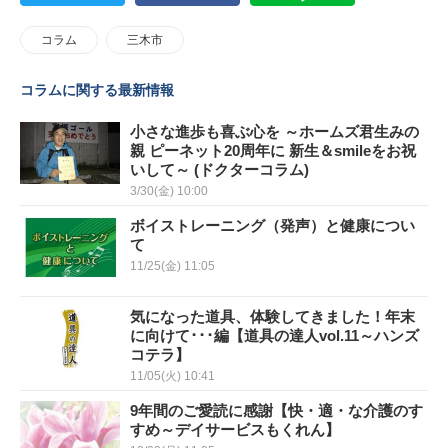
コラム
三木市
コラムに関する最新情報
小さな進歩も喜ぶ心を ～ホームズ君生みの
親 ピーネット20周年に 新生＆smileをお祝
いして～ (ドクターコラム)
3/30(金) 10:00
ボイストレーニング（発声）と健康につい
て
11/25(金) 11:05
気になった道具、体験してきました！年末
に向けて･･･編【道具の達人vol.11～ハンズ
コテラ】
11/05(火) 10:41
9年間のご愛読に感謝【快・適・な介護のす
すめ～デイサービスもくれん】