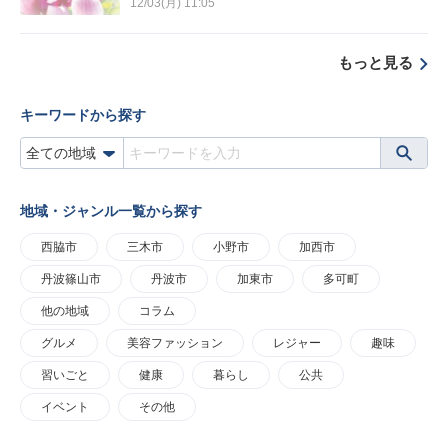
12/03(月) 11:05
もっと見る
キーワードから探す
地域・ジャンル一覧から探す
西脇市
三木市
小野市
加西市
丹波篠山市
丹波市
加東市
多可町
他の地域
コラム
グルメ
美容ファッション
レジャー
趣味
習いごと
健康
暮らし
公共
イベント
その他