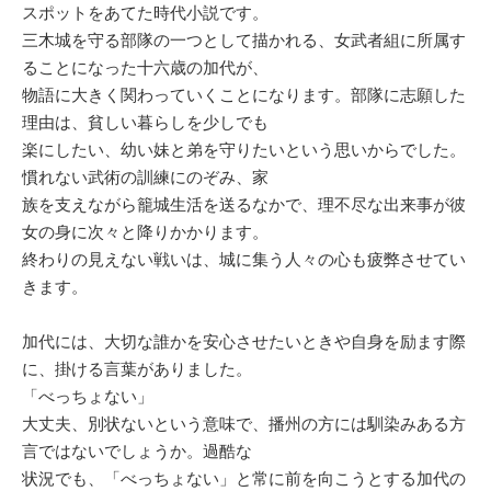
スポットをあてた時代小説です。
三木城を守る部隊の一つとして描かれる、女武者組に所属す
ることになった十六歳の加代が、
物語に大きく関わっていくことになります。部隊に志願した
理由は、貧しい暮らしを少しでも
楽にしたい、幼い妹と弟を守りたいという思いからでした。
慣れない武術の訓練にのぞみ、家
族を支えながら籠城生活を送るなかで、理不尽な出来事が彼
女の身に次々と降りかかります。
終わりの見えない戦いは、城に集う人々の心も疲弊させてい
きます。
加代には、大切な誰かを安心させたいときや自身を励ます際
に、掛ける言葉がありました。
「べっちょない」
大丈夫、別状ないという意味で、播州の方には馴染みある方
言ではないでしょうか。過酷な
状況でも、「べっちょない」と常に前を向こうとする加代の