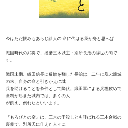
今はただ恨みもあらじ諸人の 命に代はる我が身と思へば
戦国時代の武将で、播磨三木城主・別所長治の辞世の句で
す。
戦国末期、織田信長に反旗を翻した長治は、二年に及ぶ籠城
の末、自身の命と引きかえに城
兵を助けることを条件として降伏。織田軍による兵糧攻めで
食料が尽きた城内では、多くの人
が飢え、倒れたといいます。
『もろびとの空』は、三木の干殺しとも呼ばれる三木合戦の
裏側で、別所氏に仕えた人々に