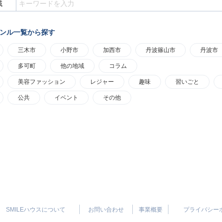
ンル一覧から探す
三木市
小野市
加西市
丹波篠山市
丹波市
多可町
他の地域
コラム
美容ファッション
レジャー
趣味
習いごと
公共
イベント
その他
SMILEハウスについて
お問い合わせ
事業概要
プライバシー