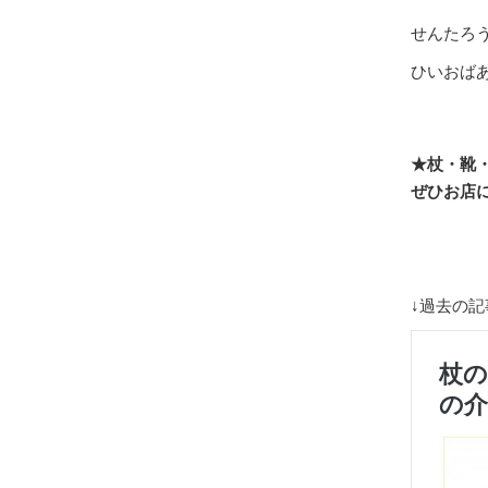
せんたろ
ひいおば
★杖・靴
ぜひお店
↓過去の