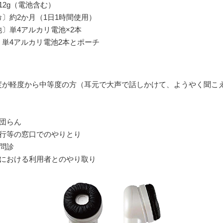
12g（電池含む）
〕約2か月（1日1時間使用）
〕単4アルカリ電池×2本
〕単4アルカリ電池2本とポーチ
】
度が軽度から中等度の方（耳元で大声で話しかけて、ようやく聞こ
】
の団らん
銀行等の窓口でのやりとり
問診
場における利用者とのやり取り