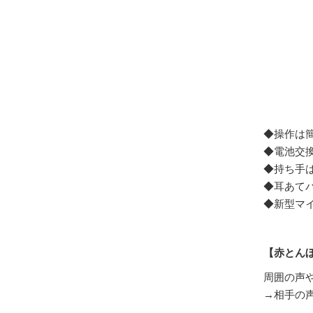
◆操作は
◆電池交換
◆持ち手
◆耳あて
◆新型マ
【赤とん
周囲の声
→
相手の