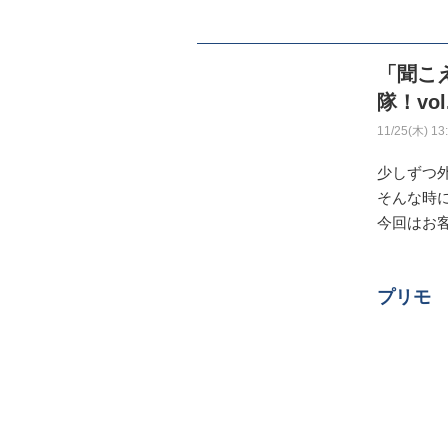
「聞こ
隊！vo
11/25(木) 13
少しずつ
そんな時
今回はお
プリモ