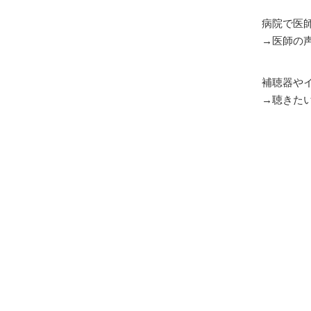
病院で医
→
医師の
補聴器や
→
聴きた