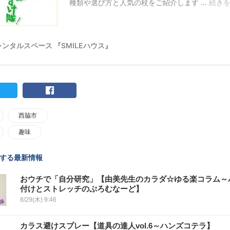
西脇市
趣味
する最新情報
おウチで「自分研究」【由美先生のカラダ☆ゆる楽コラム～
付けとストレッチのぷろむなーど】
8/29(木) 9:46
カラス避けスプレー【道具の達人vol.6～ハンズコテラ】