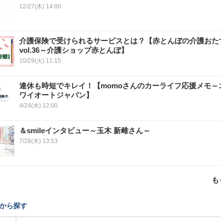
12/27(木) 14:00
介護保険で受けられるサービスとは？【赤とんぼの介護おた
vol.36～介護ショップ赤とんぼ】
10/29(火) 11:15
連休も時短でキレイ！【momoさんのカーライフ応援メモ～
ワイオートジャパン】
4/24(水) 12:00
＆smileインタビュー～玉木 新雌さん～
7/28(木) 13:53
も
から探す