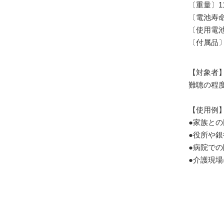
〔重量〕1
〔電池寿命
〔使用電池
〔付属品
【対象者
難聴の程
【使用例
●家族と
●役所や
●病院での
●介護現