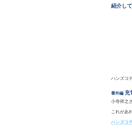
紹介し
ハンズコ
充
番外編
小寺祥之
これがあ
ハンズコ