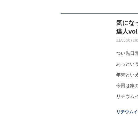
気にな
達人vo
11/05(火) 10
つい先日
あっとい
年末とい
今回は家
リチウム
リチウム