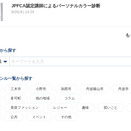
JPFCA認定講師によるパーソナルカラー診断
8/26(木) 14:29
も
から探す
ンル一覧から探す
三木市
小野市
加西市
丹波篠山市
丹波市
多可町
他の地域
コラム
美容ファッション
レジャー
趣味
習いごと
公共
イベント
その他