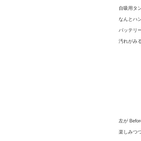
自吸用タ
なんとハ
バッテリ
汚れがみ
左が Befo
楽しみつ