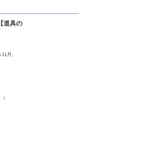
【道具の
11月。
！！