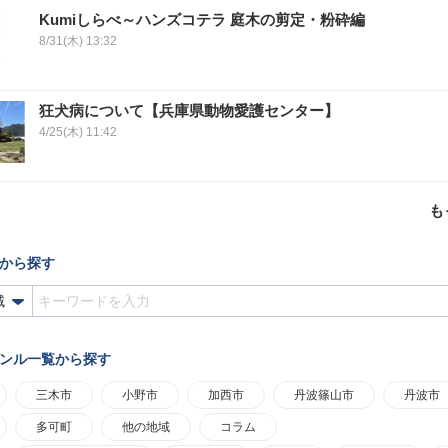
Kumiしらべ～ハンズコテラ 庭木の剪定・粉砕編
8/31(木) 13:32
狂犬病について【兵庫県動物愛護センター】
4/25(木) 11:42
も
から探す
ンル一覧から探す
三木市
小野市
加西市
丹波篠山市
丹波市
多可町
他の地域
コラム