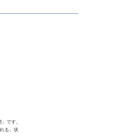
』
態」です。
れる」状