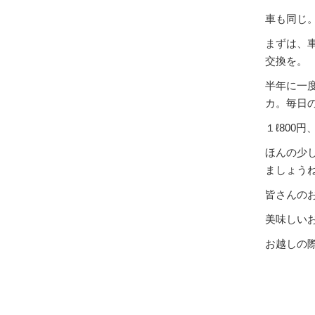
車も同じ
まずは、車
交換を。
半年に一
カ。毎日
１ℓ800
ほんの少
ましょう
皆さんの
美味しい
お越しの