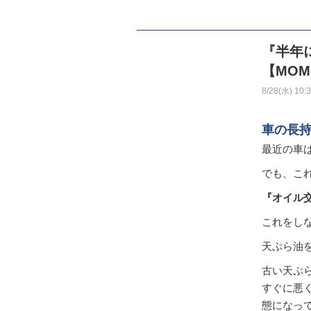
『半年
【MO
8/28(水) 10:
車の長
最近の車
でも、こ
『オイル
これをし
天ぷら油
古い天ぷ
すぐに悪
態になっ