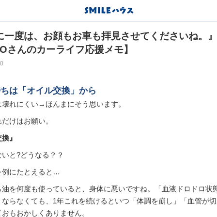
に一度は、お顔もお車も拝見させてくださいね。
MOさんのカーライフ応援メモ】
30
持ちは「オイル交換」から
は壊れにくい→ほんまにそう思います。
れだけはお願い。
交換』
ないと?どうなる？？
を例にたとえると…
ら油を何度も使っていると、身体に悪いですね。「血液ドロドロ状
くならなくても、1年これを続けるといつ「体調を崩し」「血管が切
ておもおかしくありません。