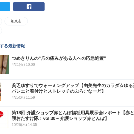
加東市
する最新情報
つめきりんの“爪の痛みがある人への応急処置”
4/21(火) 10:00
貧乏ゆすりでウォーミングアップ【由美先生のカラダ☆ゆる
バレエと着付けとストレッチのぷろむなーど】
4/25(木) 11:59
第18回 介護ショップ赤とんぼ福祉用具展示会レポート【赤
護おたすけ隊！vol.30～介護ショップ赤とんぼ】
10/26(木) 14:35