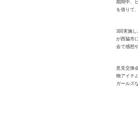
期間中、
を借りて
3回実施
が西脇市
会で感想
意見交換
物アイテ
ガールズ