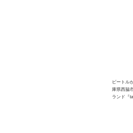
ビートル
庫県西脇
ランド『t