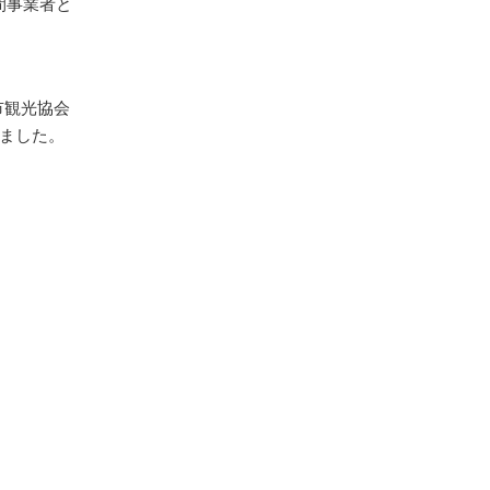
間事業者と
市観光協会
しました。