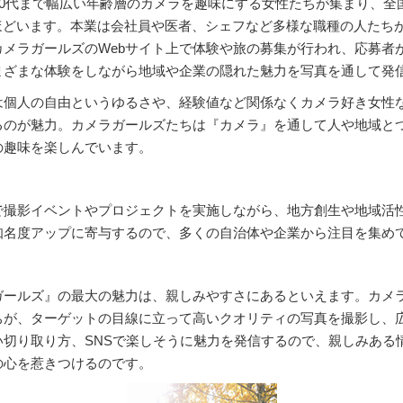
ら60代まで幅広い年齢層のカメラを趣味にする女性たちが集まり、全
0人ほどいます。本業は会社員や医者、シェフなど多様な職種の人たち
カメラガールズのWebサイト上で体験や旅の募集が行われ、応募者
まざまな体験をしながら地域や企業の隠れた魅力を写真を通して発
は個人の自由というゆるさや、経験値など関係なくカメラ好き女性
るのが魅力。カメラガールズたちは『カメラ』を通して人や地域と
の趣味を楽しんでいます。
で撮影イベントやプロジェクトを実施しながら、地方創生や地域活
知名度アップに寄与するので、多くの自治体や企業から注目を集め
ガールズ』の最大の魅力は、親しみやすさにあるといえます。カメ
ちが、ターゲットの目線に立って高いクオリティの写真を撮影し、
い切り取り方、SNSで楽しそうに魅力を発信するので、親しみある
の心を惹きつけるのです。