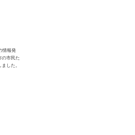
の情報発
市の市民た
しました。