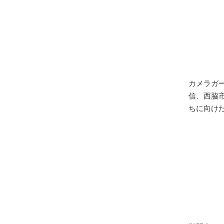
カメラガ
信、西脇
ちに向け