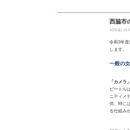
西脇市
3/25(金) 15:
令和3年
します。
一般の
「カメラ
ビートル
ニティメ
供、時に
る仕組み