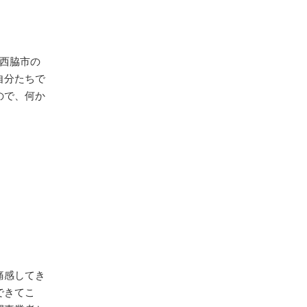
、西脇市の
自分たちで
ので、何か
痛感してき
できてこ