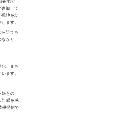
国各地で
が参加して
が現地を訪
信します。
なら誰でも
つながり、
性化、まち
ています。
ラ好きの一
広告感を感
情報発信で