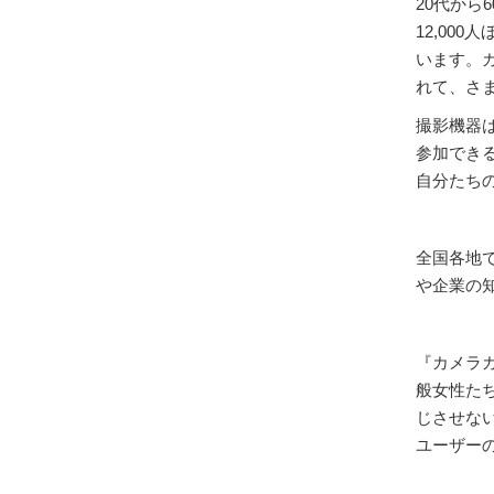
20代か
12,00
います。
れて、さ
撮影機器
参加でき
自分たち
全国各地
や企業の
『カメラ
般女性た
じさせな
ユーザー