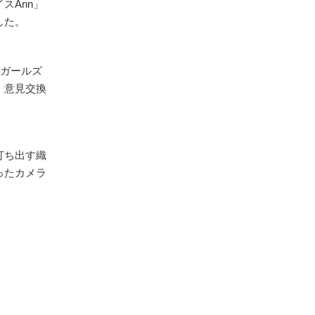
スAnn」
した。
ラガールズ
、意見交換
打ち出す織
ったカメラ