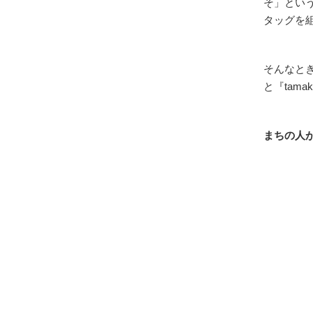
そ」とい
タッグを
そんなと
と『tam
まちの人