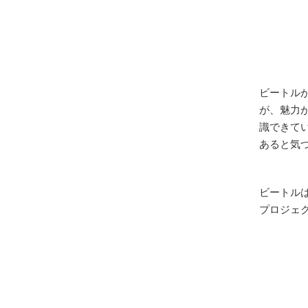
ビートル
が、魅力
識できて
あると気
ビートルは
プロジェ