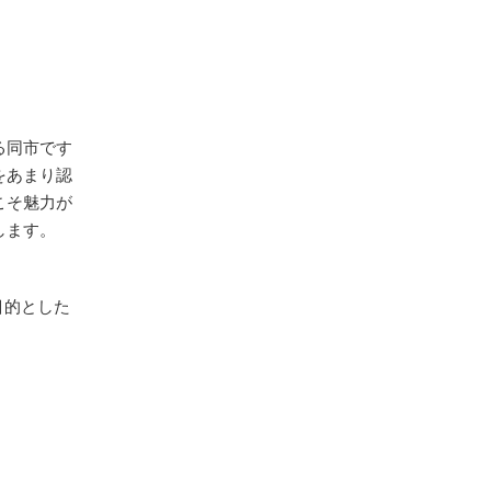
る同市です
をあまり認
こそ魅力が
します。
目的とした