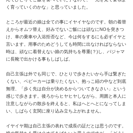
く育っていくのかな」と思っていました。
ところが最近の娘は全ての事にイヤイヤなのです。朝の着替
えからオムツ替え、好みでないご飯には頑なにNOを突きつ
け、車の乗車や入浴拒否など、今は何をするにも必ずイヤと
言います。用事のためどうしても時間に出なければならない
時は、頑なに着替えない娘の気持ちを尊重(？)し、パジャマ
に長靴で出かける事もしばしば。
自己主張は外でも同じで、ひとりで歩きたいから手は繋ぎた
くない、ベビーカーは乗りたくない、抱っこ紐の中など到底
無理、「歩く先は自分が決めるからついてきなさい」という
感じで歩きます。後ろからヒヤヒヤしながら、周囲と本人に
注意しながらの散歩を終えると、私はへとへとになってしま
い、しばらく玄関に座り込み立ち上がれません。
イヤイヤ期は自己主張の表れで成長の証だとは思うのです。