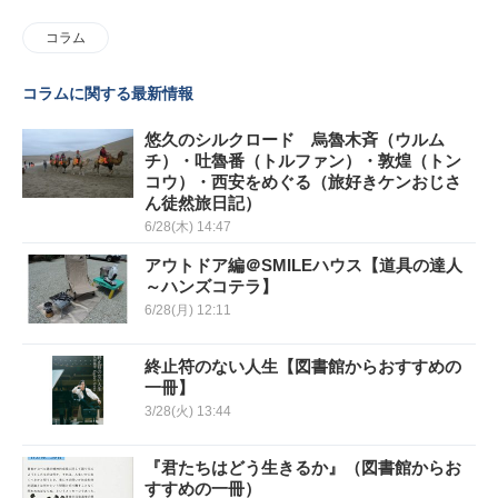
コラム
コラムに関する最新情報
悠久のシルクロード 烏魯木斉（ウルム
チ）・吐魯番（トルファン）・敦煌（トン
コウ）・西安をめぐる（旅好きケンおじさ
ん徒然旅日記）
6/28(木) 14:47
アウトドア編＠SMILEハウス【道具の達人
～ハンズコテラ】
6/28(月) 12:11
終止符のない人生【図書館からおすすめの
一冊】
3/28(火) 13:44
『君たちはどう生きるか』（図書館からお
すすめの一冊）