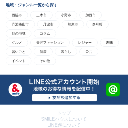
地域・ジャンル一覧から探す
西脇市
三木市
小野市
加西市
丹波篠山市
丹波市
加東市
多可町
他の地域
コラム
グルメ
美容ファッション
レジャー
趣味
習いごと
健康
暮らし
公共
イベント
その他
トップ
SMILEハウスについて
LINE@について