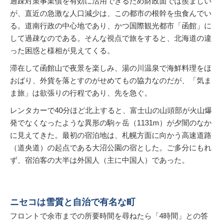
過疎対策事業債を有効に活用できるため財政面では羨ましい
が、直近の急激な人口減少は、この都市の根幹を虫食んでい
る。道南行政の中心地であり、かつ国際観光都市「函館」に
して過疎なのである。そんな視点で旅をすると、北海道の違
った困惑と様相が見えてくる。
滞在して函館山で夜景を楽しみ、湯の川温泉で海鮮料理をほ
おばり、外貨を落とすのがせめてもの協力なのだが、「気ま
ま旅」は欲張りの行程であり、先を急ぐ。
レンタカーで40分ほど北上すると、富士山の山頭部が火山爆
発でなくなったような異形の駒ヶ岳（1131m）が夕闇のなか
に見えてきた。最初の宿泊地は、札幌方面に向かう高速道路
（道央道）の起点である大沼公園の宿とした。ご多分にもれ
ず、宿泊客の大半は外国人（主に中国人）であった。
ニセコは雪質と自治で有名な町
フロントで余市までの所要時間を尋ねたら「4時間」との答