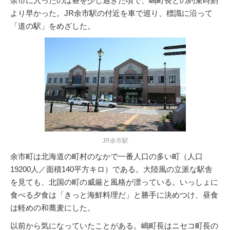
余市に入ったのは昼を少し過ぎた頃で、嶋町長との約束時刻
より早かった。JR余市駅の付近を車で巡り、標識に沿って
「道の駅」をめざした。
JR余市駅
余市町は北海道の町村のなかで一番人口の多い町（人口
19200人／面積140平方キロ）である。大陸風の立派な駅舎
を見ても、北国の町の威厳と風格が漂っている。いっしょに
食べる夕食は「きっと海鮮料理だ」と勝手に決めつけ、昼食
は軽めの和蕎麦にした。
以前から気になっていたことがある。嶋町長はニセコ町長の