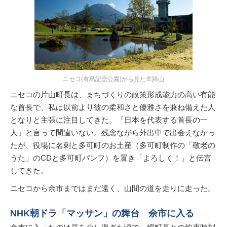
ニセコ(有島記念公園)から見た羊蹄山
ニセコの片山町長は、まちづくりの政策形成能力の高い有能
な首長で、私は以前より彼の柔和さと優雅さを兼ね備えた人
となりと主張に注目してきた。「日本を代表する首長の一
人」と言って間違いない。残念ながら外出中で出会えなかっ
たが、役場に名刺と多可町のお土産（多可町制作の「敬老の
うた」のCDと多可町パンフ）を置き「よろしく！」と伝言
してきた。
ニセコから余市まではまだ遠く、山間の道を走りに走った。
NHK朝ドラ「マッサン」の舞台 余市に入る