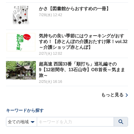
かさ【図書館からおすすめの一冊】
7/28(水) 12:42
気持ちの良い季節にはウォーキングがおす
すめ！【赤とんぼの介護おたすけ隊！vol.32
～介護ショップ赤とんぼ】
2/27(火) 12:02
超高速 西国33番「順打ち」巡礼編その
9【12岩間寺、13石山寺】OB首長～気まま
旅～
2/25(火) 16:16
もっと見る
キーワードから探す