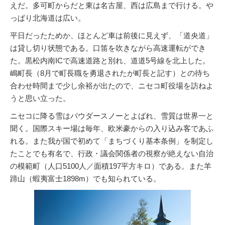
えだ。多可町からだと東は名古屋、西は広島まで行ける。や
っぱり北海道は広い。
平日だったためか、ほとんど車は前後に見えず、「道央道」
は貸し切り状態である。口笛を吹きながら高速運転ができ
た。黒松内南ICで高速道路と別れ、道道5号線を北上した。
嶋町長（8月で町長職を勇退されたが町長と記す）との待ち
合わせ時間まで少し余裕が出たので、ニセコ町役場を訪ねよ
うと思い立った。
ニセコに降る雪はパウダースノーとよばれ、雪質は世界一と
聞く。国際スキー場は毎年、欧米豪からの入り込み客であふ
れる。また我が国で初めて「まちづくり基本条例」を制定し
たことでも有名で、行政・議会関係者の視察が絶えない自治
の模範町（人口5100人／面積197平方キロ）である。また羊
蹄山（蝦夷富士1898m）でも知られている。