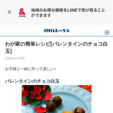
わが家の簡単レシピ[バレンタインのチョコ白
玉]
1/29(火) 10:04
お子様と一緒に作って楽しい♪
バレンタインのチョコ白玉