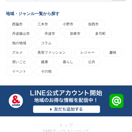
地域・ジャンル一覧から探す
西脇市
三木市
小野市
加西市
丹波篠山市
丹波市
加東市
多可町
他の地域
コラム
グルメ
美容ファッション
レジャー
趣味
習いごと
健康
暮らし
公共
イベント
その他
トップ
SMILEハウスについて