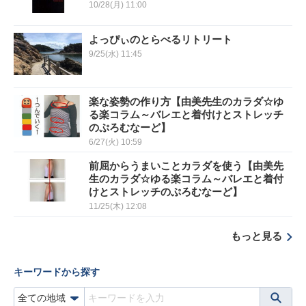
10/28(月) 11:00
よっぴぃのとらべるリトリート
9/25(水) 11:45
楽な姿勢の作り方【由美先生のカラダ☆ゆ
る楽コラム～バレエと着付けとストレッチ
のぷろむなーど】
6/27(火) 10:59
前屈からうまいことカラダを使う【由美先
生のカラダ☆ゆる楽コラム～バレエと着付
けとストレッチのぷろむなーど】
11/25(木) 12:08
もっと見る
キーワードから探す