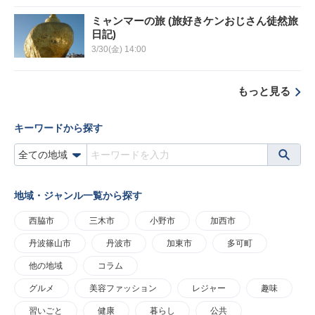
ミャンマーの旅 (旅好きケンおじさん徒然旅
日記)
3/30(金) 14:00
もっと見る
キーワードから探す
地域・ジャンル一覧から探す
西脇市
三木市
小野市
加西市
丹波篠山市
丹波市
加東市
多可町
他の地域
コラム
グルメ
美容ファッション
レジャー
趣味
習いごと
健康
暮らし
公共