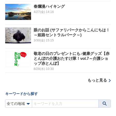
春爛漫ハイキング
4/27(金) 14:16
眼のお話 (サファリパークからこんにちは！
～姫路セントラルパーク～)
3/30(金) 15:15
敬老の日のプレゼントにも♪健康グッズ【赤
とんぼの介護おたすけ隊！vol.7～介護ショ
ップ赤とんぼ】
8/28(水) 10:30
もっと見る
キーワードから探す