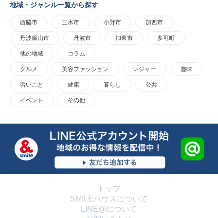
地域・ジャンル一覧から探す
西脇市
三木市
小野市
加西市
丹波篠山市
丹波市
加東市
多可町
他の地域
コラム
グルメ
美容ファッション
レジャー
趣味
習いごと
健康
暮らし
公共
イベント
その他
トップ
SMILEハウスについて
LINE@について