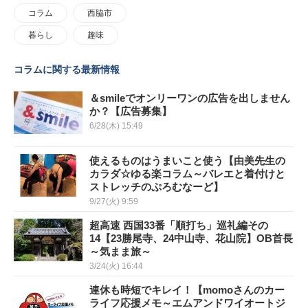
コラム
西脇市
暮らし
趣味
コラムに関する最新情報
＆smileでオンリーワンの広告を出しません
か？【広告募集】
6/28(木) 15:49
使えるものはうまいこと使う【由美先生の
カラダ☆ゆる楽コラム～バレエと着付けと
ストレッチのぷろむなーど】
9/27(火) 9:59
超高速 西国33番「順打ち」巡礼編その
14【23勝尾寺、24中山寺、花山院】OB首長
～気まま旅～
3/24(火) 16:44
連休も時短でキレイ！【momoさんのカー
ライフ応援メモ～エムアンドワイオートジ