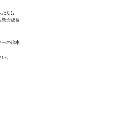
人たちは
生懸命成長
。
キーの絵本
さい。