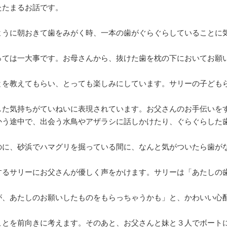
たたまるお話です。
ように朝おきて歯をみがく時、一本の歯がぐらぐらしていることに
っては一大事です。お母さんから、抜けた歯を枕の下においてお願
とを教えてもらい、とっても楽しみにしています。サリーの子ども
した気持ちがていねいに表現されています。お父さんのお手伝いを
かう途中で、出会う水鳥やアザラシに話しかけたり、ぐらぐらした
のに、砂浜でハマグリを掘っている間に、なんと気がついたら歯が
するサリーにお父さんが優しく声をかけます。サリーは「あたしの
が、あたしのお願いしたものをもらっちゃうかも」と、かわいい心
ことを前向きに考えます。そのあと、お父さんと妹と３人でボート