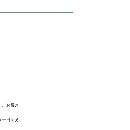
ん、お母さ
き一日をえ