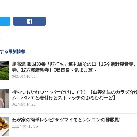
する最新情報
超高速 西国33番「順打ち」巡礼編その11【15今熊野観音寺、
寺、17六波羅蜜寺】OB首長～気まま旅～
3/05(木) 10:31
持ちつもたれつ･･･バーだけに（？）【由美先生のカラダ☆
ム～バレエと着付けとストレッチのぷろむなーど】
3/27(金) 14:21
わが家の簡単レシピ[サツマイモとレンコンの酢豚風]
11/27(火) 10:36