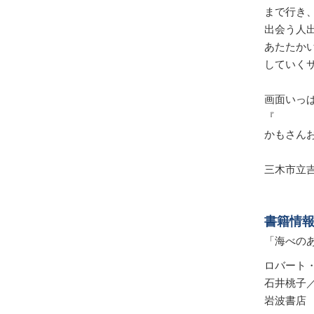
まで行き
出会う人
あたたか
していく
画面いっ
『
かもさん
三木市立
書籍情
「海べの
ロバート
石井
岩波書店