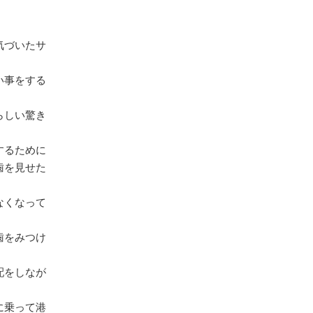
気づいたサ
い事をする
らしい驚き
するために
歯を見せた
なくなって
歯をみつけ
配をしなが
に乗って港