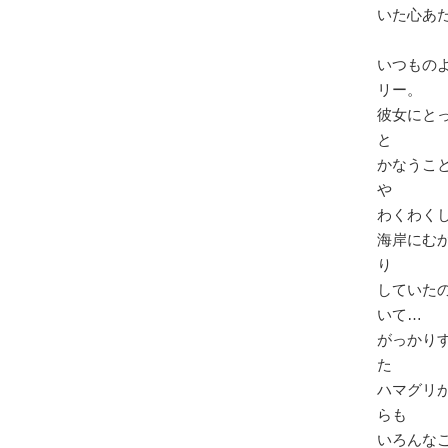
いた心あ
いつもの
リー。
彼女にと
と
かなうこ
や
わくわく
海岸にむ
り
していた
いて…
がっかり
た
ハマグリ
らも
いろんな