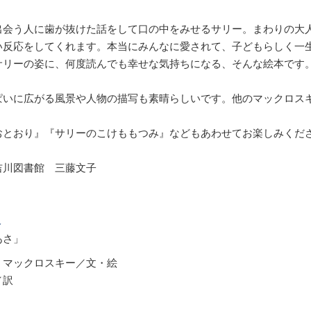
、
出会う人に歯が抜けた話をして口の中をみせるサリー。まわりの大
い反応をしてくれます。本当にみんなに愛されて、子どもらしく一
サリーの姿に、何度読んでも幸せな気持ちになる、そんな絵本です
ぱいに広がる風景や人物の描写も素晴らしいです。他のマックロス
おとおり』『サリーのこけももつみ』などもあわせてお楽しみくだ
吉川図書館 三藤文子
報
あさ」
・マックロスキー／文・絵
桃子／訳