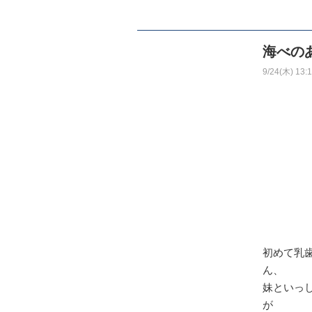
海べの
9/24(木) 13:
初めて乳
ん、
妹といっ
が