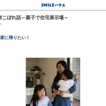
材こぼれ話～親子で住宅展示場～
00
お家に帰りたい！