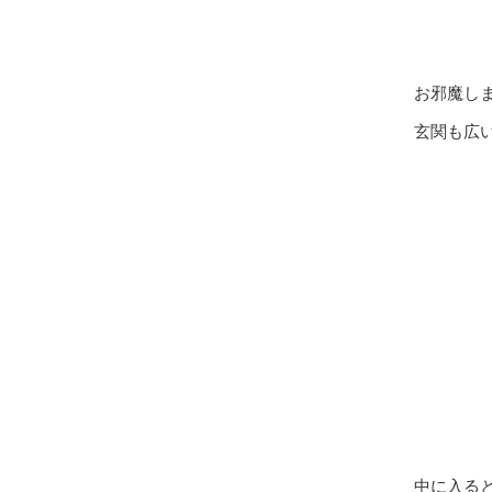
お邪魔し
玄関も広
中に入る