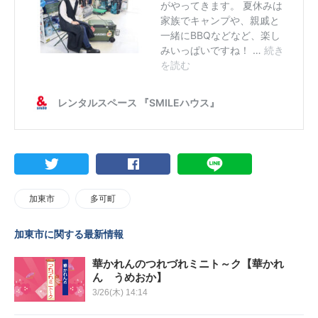
加東市
多可町
加東市に関する最新情報
華かれんのつれづれミニト～ク【華かれ
ん うめおか】
3/26(木) 14:14