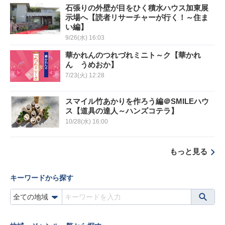
石張りの外壁が目をひく積水ハウス加東展
示場へ【読者リサーチャーが行く！～住ま
い編】
9/26(水) 16:03
華かれんのつれづれミニト～ク【華かれ
ん うめおか】
7/23(火) 12:28
スマイル竹あかりを作ろう編＠SMILEハウ
ス【道具の達人～ハンズコテラ】
10/28(水) 16:00
もっと見る
キーワードから探す