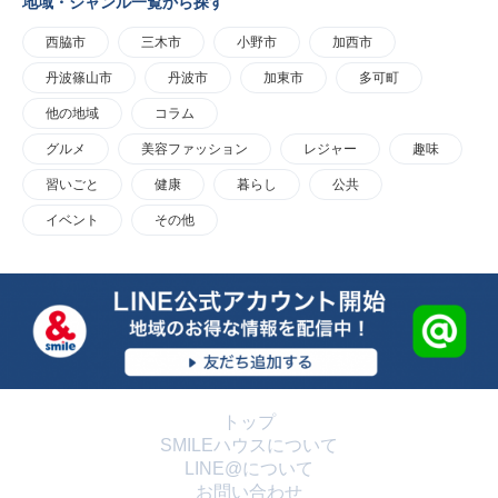
地域・ジャンル一覧から探す
西脇市
三木市
小野市
加西市
丹波篠山市
丹波市
加東市
多可町
他の地域
コラム
グルメ
美容ファッション
レジャー
趣味
習いごと
健康
暮らし
公共
イベント
その他
トップ
SMILEハウスについて
LINE@について
お問い合わせ