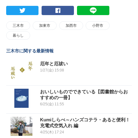
三木市
加東市
加西市
小野市
暮らし
三木市に関する最新情報
厄年と厄祓い
1/27(金) 15:08
おいしいものでできている【図書館からお
すすめの一冊】
6/25(金) 11:55
Kumiしらべ～ハンズコテラ・あると便利！
充電式空気入れ 編
4/25(木) 17:24