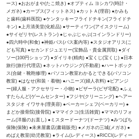
ース) ●おおがまや(たこ焼き) ●オプティム ヨシカワ(時計・
メガネ) ●カーブス(フィットネス) ●カットＡ(理容) ●かみも
と歯科(歯科医院) ●ケンタッキーフライドチキン(フライドチ
キン) ●上月清美堂(化粧品) ●サーティワン(アイスクリーム)
●サイゼリヤ(レストラン) ●じゃぶじゃぶ(コインランドリー)
●四六時中(和食) ●神姫バス(バス案内等) ●スタジオアリス(こ
ども写真) ●セカンドジュエリー(宝飾品・貴金属買取) ●ダイ
ソー(100円ショップ) ●ダイリキ(精肉) ●宝くじ(宝くじ) ●日本
旅行(旅行代理店) ●ネットハウジング(不動産) ●ハートボック
ス(合鍵・靴鞄修理) ●パソコン教室わかるとできる(パソコン
教室) ●はなせ(和装・着物) ●ハニーズ(婦人衣料) ●ビアンジ
ー(婦人服・アクセサリー・小物) ●ピザーラ(ピザ宅配) ●ふぇ
すたらんど(ゲームセンター) ●フジヤ(クリーニング) ●ヘアー
スタジオ イワサキ(理美容) ●ベーカーシェフ(ベーカリー) ●
まどか接骨院(接骨院) ●ママイクコ(生活雑貨) ●ママのリフォ
ーム(洋服のお直し) ●ミスタードーナツ(ドーナツ) ●みつばち
保険(保険) ●未来屋書店(書籍販売) ●メガネの三城(メガネ) ●
めばえ教室(幼児教室) ●ライム(レディース) ●RICCI(レディー