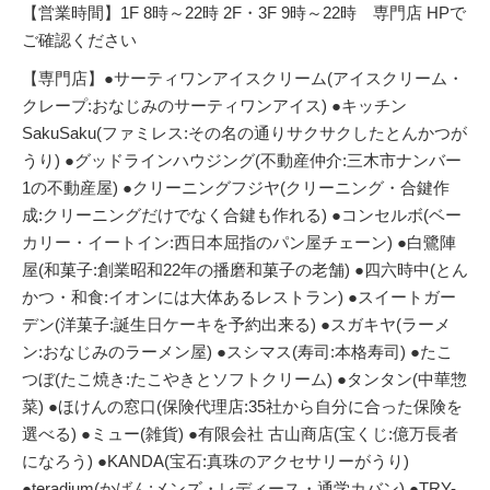
【営業時間】1F 8時～22時 2F・3F 9時～22時 専門店 HPで
ご確認ください
【専門店】●サーティワンアイスクリーム(アイスクリーム・
クレープ:おなじみのサーティワンアイス) ●キッチン
SakuSaku(ファミレス:その名の通りサクサクしたとんかつが
うり) ●グッドラインハウジング(不動産仲介:三木市ナンバー
1の不動産屋) ●クリーニングフジヤ(クリーニング・合鍵作
成:クリーニングだけでなく合鍵も作れる) ●コンセルボ(ベー
カリー・イートイン:西日本屈指のパン屋チェーン) ●白鷺陣
屋(和菓子:創業昭和22年の播磨和菓子の老舗) ●四六時中(とん
かつ・和食:イオンには大体あるレストラン) ●スイートガー
デン(洋菓子:誕生日ケーキを予約出来る) ●スガキヤ(ラーメ
ン:おなじみのラーメン屋) ●スシマス(寿司:本格寿司) ●たこ
つぼ(たこ焼き:たこやきとソフトクリーム) ●タンタン(中華惣
菜) ●ほけんの窓口(保険代理店:35社から自分に合った保険を
選べる) ●ミュー(雑貨) ●有限会社 古山商店(宝くじ:億万長者
になろう) ●KANDA(宝石:真珠のアクセサリーがうり)
●teradium(かばん:メンズ・レディース・通学カバン) ●TRY-