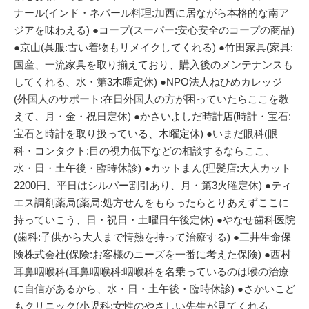
ナール(インド・ネパール料理:加西に居ながら本格的な南ア
ジアを味わえる) ●コープ(スーパー:安心安全のコープの商品)
●京山(呉服:古い着物もリメイクしてくれる) ●竹田家具(家具:
国産、一流家具を取り揃えており、購入後のメンテナンスも
してくれる、水・第3木曜定休) ●NPO法人ねひめカレッジ
(外国人のサポート:在日外国人の方が困っていたらここを教
えて、月・金・祝日定休) ●かさいよしだ時計店(時計・宝石:
宝石と時計を取り扱っている、木曜定休) ●いまだ眼科(眼
科・コンタクト:目の視力低下などの相談するならここ、
水・日・土午後・臨時休診) ●カットまん(理髪店:大人カット
2200円、平日はシルバー割引あり、月・第3火曜定休) ●ティ
エス調剤薬局(薬局:処方せんをもらったらとりあえずここに
持っていこう、日・祝日・土曜日午後定休) ●やなせ歯科医院
(歯科:子供から大人まで情熱を持って治療する) ●三井生命保
険株式会社(保険:お客様のニーズを一番に考えた保険) ●西村
耳鼻咽喉科(耳鼻咽喉科:咽喉科を名乗っているのは喉の治療
に自信があるから、水・日・土午後・臨時休診) ●さかいこど
もクリニック(小児科:女性のやさしい先生が見てくれる、