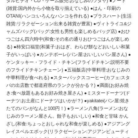
タルビデオ・CD・ゲーム販売:おなじみのツタヤ) ●ノート
(雑貨:国内外から小物を取り揃えている) ●はん・印刷の
OTANI(ハンコ:いろんなハンコを作れる) ●プラスハート(生活
雑貨:リラクゼーション出来る雑貨が豊富) ●ヴィトライユ&ジ
ャムズバッグ(バッグ:女性も男性も楽しめるバッグ店) ●おひ
つごはん四六時中(和食:その名の通りおひつごはんが楽しめ
る) ●柿安口福堂(和菓子:おはぎ、わらび餅などおいしい和菓
子がいっぱい) ●カンテボーレ(パン屋:おいしいパン屋さん) ●
ケンタッキー・フライド・チキン(フライドチキン:説明不要
のフライドチキンチェーン) ●五福飯店(中華料理:おなじみの
中華料理が食べれる) ●スターバックスコーヒー(カフェ:スタ
バの出店数で都道府県のランクが分かる？) ●満面(お好み焼
き:食べ放題もあるお好み焼き屋さん) ●ミスタードーナツ(ド
ーナツ:お土産にドーナツはいかが？) ●yakitatei(パン屋:焼き
たてのパンがなんと100円！) ●ラーメン八角(ラーメン:おな
じみのラーメン屋さん。餃子もおいしい) ●和食と甘味 かん
ざし(和食:ちょっとおしゃれな和食が楽しめる) ●アジアング
レイスベルエポック(リラクゼーション:アジアンビューティ