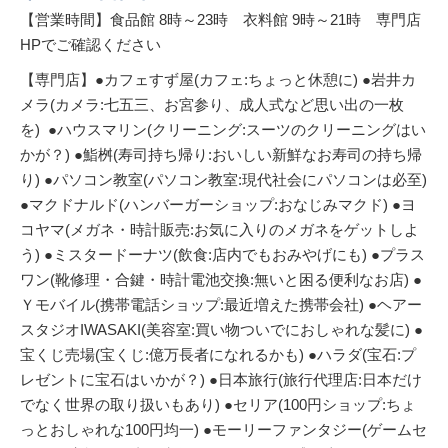
【営業時間】食品館 8時～23時 衣料館 9時～21時 専門店
HPでご確認ください
【専門店】●カフェすず屋(カフェ:ちょっと休憩に) ●岩井カ
メラ(カメラ:七五三、お宮参り、成人式など思い出の一枚
を) ●ハウスマリン(クリーニング:スーツのクリーニングはい
かが？) ●鮨桝(寿司持ち帰り:おいしい新鮮なお寿司の持ち帰
り) ●パソコン教室(パソコン教室:現代社会にパソコンは必至)
●マクドナルド(ハンバーガーショップ:おなじみマクド) ●ヨ
コヤマ(メガネ・時計販売:お気に入りのメガネをゲットしよ
う) ●ミスタードーナツ(飲食:店内でもおみやげにも) ●プラス
ワン(靴修理・合鍵・時計電池交換:無いと困る便利なお店) ●
Ｙモバイル(携帯電話ショップ:最近増えた携帯会社) ●ヘアー
スタジオIWASAKI(美容室:買い物ついでにおしゃれな髪に) ●
宝くじ売場(宝くじ:億万長者になれるかも) ●ハラダ(宝石:プ
レゼントに宝石はいかが？) ●日本旅行(旅行代理店:日本だけ
でなく世界の取り扱いもあり) ●セリア(100円ショップ:ちょ
っとおしゃれな100円均一) ●モーリーファンタジー(ゲームセ