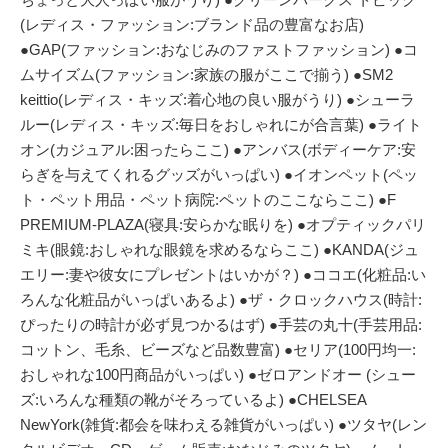
(レディス・ファッション:ブランド品の豊富なお店)
●GAP(ファッション:おなじみのファストファッション) ●コ
ムサイズム(ファッション:家族の服がここで揃う) ●SM2
keittio(レディス・キッズ:着心地の良い服がうり) ●シューラ
ルー(レディス・キッズ:毎日をおしゃれにが合言葉) ●ライト
オン(カジュアル:困ったらここ) ●アンバス(ボディーケア:安
らぎを与えてくれるグッズがいっぱい) ●イオンペット(ペッ
ト・ペット用品・ペット病院:ペットのここならここ) ●F
PREMIUM-PLAZA(寝具:安らかな眠りを) ●オプティックパリ
ミキ(眼鏡:おしゃれな眼鏡を求めるならここ) ●KANDA(ジュ
エリー:妻や彼女にプレゼントはいかが？) ●ココエ(化粧品:い
ろんな化粧品がいっぱいあるよ) ●ザ・クロックハウス(時計:
ぴったりの時計が必ず見つかるはず) ●手芸の丸十(手芸用品:
コットン、毛糸、ビーズなど品数豊富) ●セリア(100円均一:
おしゃれな100円商品がいっぱい) ●ゼロアンドオー (シュー
ズ:いろんな種類の靴がそろっているよ) ●CHELSEA
NewYork(雑貨:都会を味わえる雑貨がいっぱい) ●ツタヤ(レン