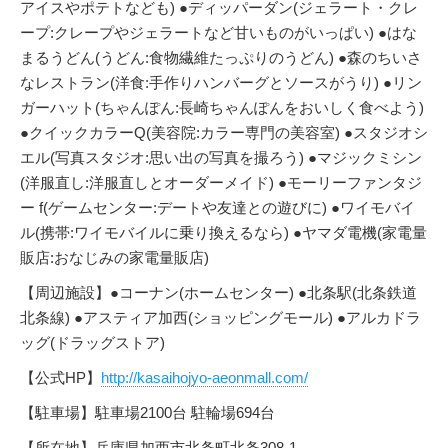
アイスやポテトなども) ●ディッパーダン(ジェラート・クレ
ープ:クレープやジェラートなど甘いものがいっぱい) ●はな
まるうどん(うどん:食物繊維たっぷりのうどん) ●森のちいさ
なレストラン(洋食:手作りハンバーグとソースがうり) ●リン
ガーハット(ちゃんぽん:長崎ちゃんぽんをおいしく食べよう)
●クイックカラーQ(美容院:カラー専門の美容室) ●スタジオシ
エル(写真スタジオ:思い出の写真を撮ろう) ●マジックミシン
(洋服直し:洋服直しとオーダーメイド) ●モーリーファンタジ
ー f(ゲームセンター:デートや友達との遊びに) ●ワイモバイ
ル(携帯:ワイモバイルに乗り換えるなら) ●ヤマダ電機(家電量
販店:おなじみの家電量販店)
【周辺施設】●コーナン(ホームセンター) ●北条駅(北条鉄道
北条線) ●アスティア加西(ショッピングモール) ●アルカドラ
ッグ(ドラッグストア)
【公式HP】
http://kasaihojyo-aeonmall.com/
【駐車場】駐車場2100台 駐輪場694台
【所在地】兵庫県加西市北条町北条308-1