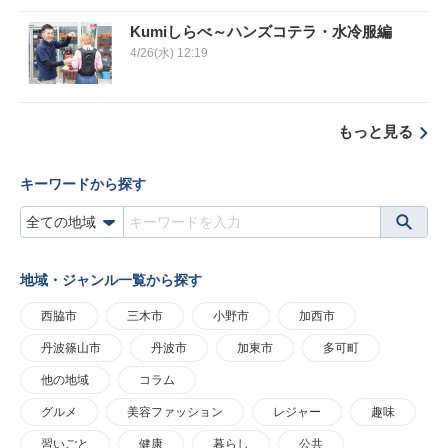
Kumiしらべ～ハンズコテラ・水冷服編
4/26(水) 12:19
もっと見る
キーワードから探す
地域・ジャンル一覧から探す
西脇市
三木市
小野市
加西市
丹波篠山市
丹波市
加東市
多可町
他の地域
コラム
グルメ
美容ファッション
レジャー
趣味
習いごと
健康
暮らし
公共