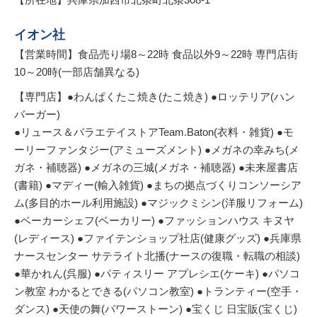
イオン社
【営業時間】食品売り場8～22時 食品以外9～22時 専門店街
10～20時(一部店舗異なる)
【専門店】●わんぱくたこ焼き(たこ焼き) ●ロッテリア(ハン
バーガー)
●リュース＆バラエテイストアTeam.Baton(衣料・雑貨) ●モ
ーリーファンタジー(アミューズメント) ●メガネの幸みち(メ
ガネ・補聴器) ●メガネの三城(メガネ・補聴器) ●未来屋書店
(書籍) ●マディー(輸入雑貨) ●まちの拠点づくりコンソーシア
ム(多目的ホール利用施設) ●マジックミシン(洋服リフォーム)
●ベーカーシェフ(ベーカリー) ●ファッションハウス キヌヤ
(レディース) ●ファイテンショップ社店(健康グッズ) ●兵庫県
ナースセンター サテライト北播(ナースの復職・転職の相談)
●華かれん(呉服) ●パティスリー アプレシエ(ケーキ) ●パソコ
ン教室 わかるとできる(パソコン教室) ●トランティー(空手・
ダンス) ●天使の舞(パワーストーン) ●宝くじ 日宝販(宝くじ)