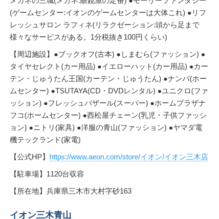
メガネの三城(メガネ:眼鏡屋の定番) ●モーリーファンタジー
(ゲームセンター:イオンのゲームセンターは大体これ) ●リフ
レッシュサロン ラフィネ(リラクゼーション:頭から足まで
様々なサービスがある。1分税抜き100円くらい)
【周辺施設】●ブックオフ(古本) ●しまむら(ファッション) ●
タイヤセレクト(カー用品) ●イエローハット(カー用品) ●カー
テン・じゅうたん王国(カーテン・じゅうたん) ●ナンバ(ホー
ムセンター) ●TSUTAYA(CD・DVDレンタル) ●ユニクロ(ファ
ッション) ●フレッシュバザール(スーパー) ●ホームプラザナ
フコ(ホームセンター) ●西松屋チェーン(乳児・子供ファッシ
ョン) ●ニトリ(家具) ●洋服の青山(ファッション) ●ヤマダ電
機テックランド(家電)
【公式HP】
https://www.aeon.com/store/イオン/イオン三木店
【駐車場】1120台収容
【所在地】兵庫県三木市大村字砂163
イオン三木青山