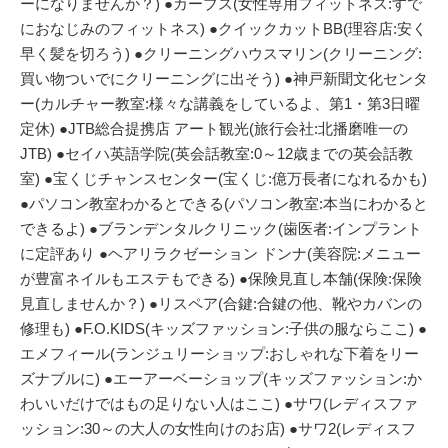
ーになりませんか？) ●カーブス(女性専用フィットネス:すで
におなじみのフィットネス) ●クイックカットBB(理容店:安く
早く髪を切ろう) ●クリーニングハウスマリン(クリーニング:
買い物ついでにクリーニングに出そう) ●神戸新聞文化センタ
ー(カルチャー教室:様々な講義をしているよ、第1・第3日曜
定休) ●JTB総合提携店 アート観光(旅行会社:北播磨唯一の
JTB) ●セイハ英語学院(英会話教室:0～12歳までの英会話教
室) ●宝くじチャンスセンター(宝くじ:億万長者になれるかも)
●パソコン教室わかるとできる(パソコン教室:本当にわかると
できるよ) ●ブランデンタルクリニック(歯医者:インプラント
に定評あり ●ヘアリラクゼーション ドンナ(美容院:メニュー
が豊富ネイルもエステもできる) ●保険見直し本舗(保険:保険
見直しませんか？) ●リスペア(合鍵:合鍵の他、靴やカバンの
修理も) ●F.O.KIDS(キッズファッション:子供の服ならここ) ●
エメフィール(ランジュリーショップ:おしゃれな下着をリー
ズナブルに) ●エーアーベーショップ(キッズファッション:か
わいいだけではもの足りない人はここ) ●サワ(レディスファ
ッション:30～の大人の女性向けのお店) ●サワ2(レディスフ