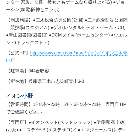
ンター:家族、友達、彼女ともゲームなら盛り上がる) ●ジョ
ーシン(家電:阪神とコラボ)
【周辺施設】●三木総合防災公園(公園) ●三木総合防災公園陸
上競技場(スタジアム) ●ゲオ(レンタルビデオ・ゲーム・CD)
●青山図書館(図書館) ●DCMダイキ(ホームセンター) ●ウエル
シア(ドラッグストア)
【公式HP】
https://www.aeon.com/store/イオン/イオン三木青
山店
【駐車場】344台収容
【所在地】兵庫県三木市志染町青山3-9
イオン小野
【営業時間】1F 8時〜22時 2F・3F 9時〜21時 専門店 HP
でご確認ください
【専門店】●イオンペット(ペットショップ) ●伊藤園 茶十徳
(お茶) ●エステSEIBI(エステサロン) ●エマジェームス(レディ