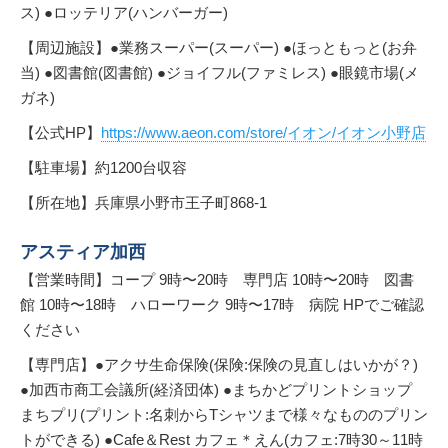
ス) ●ロッテリア(ハンバーガー)
【周辺施設】●業務スーパー(スーパー) ●ほっともっと(お弁
当) ●図書館(図書館) ●ジョイフル(ファミレス) ●眼鏡市場(メ
ガネ)
【公式HP】
https://www.aeon.com/store/イオン/イオン小野店
【駐車場】約1200台収容
【所在地】兵庫県小野市王子町868-1
アスティア加西
【営業時間】コープ 9時〜20時 専門店 10時〜20時 図書
館 10時〜18時 ハローワーク 9時〜17時 病院 HPでご確認
ください
【専門店】●アクサ生命保険(保険:保険の見直しはいかが？)
●加西市商工会議所(経済団体) ●まちかどプリントショップ
まちプリ(プリント:名刺からTシャツまで様々なもののプリン
トができる) ●Cafe＆Rest カフェ＊えん(カフェ:7時30～11時