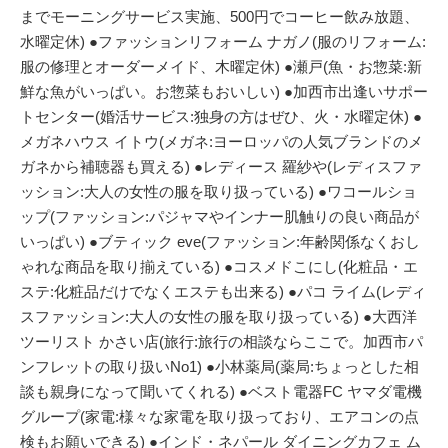
までモーニングサービス実施、500円でコーヒー飲み放題、
水曜定休) ●ファッションリフォーム ナガノ(服のリフォーム:
服の修理とオーダーメイド、木曜定休) ●瀬戸(魚・お惣菜:新
鮮な魚がいっぱい。お惣菜もおいしい) ●加西市出逢いサポー
トセンター(婚活サービス:独身の方はぜひ、火・水曜定休) ●
メガネハウス イトウ(メガネ:ヨーロッパの人気ブランドのメ
ガネから補聴器も買える) ●レディース 羅紗や(レディスファ
ッション:大人の女性の服を取り扱っている) ●ワコールショ
ップ(ファッション:パジャマやインナー肌触りの良い商品が
いっぱい) ●ブティック eve(ファッション:年齢関係なくおし
ゃれな商品を取り揃えている) ●コスメドこにし(化粧品・エ
ステ:化粧品だけでなくエステも出来る) ●パコ ライム(レディ
スファッション:大人の女性の服を取り扱っている) ●大西洋
ツーリスト かさい店(旅行:旅行の相談ならここで。加西市パ
ンフレットの取り扱いNo1) ●小林薬局(薬局:ちょっとした相
談も親身になって聞いてくれる) ●ベスト電器FC ヤマダ電機
グループ(家電:様々な家電を取り扱っており、エアコンの点
検もお願いできる) ●インド・ネパール ダイニングカフェ ム