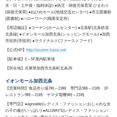
水・日・土午後・臨時休診) ●病児・病後児保育室 ひまわり
(病後児保育) ●ねひめホール(地域交流センター) ●市立図書館
(図書館) ●ハローワーク(職業安定所)
【周辺施設】●コーナン(ホームセンター) ●北条駅(北条鉄道
北条線) ●イオンモール加西北条(ショッピングモール) ●加西
市役所(市役所) ●マクドナルド(ファーストフード)
【公式HP】
http://asuteer-kasai.net/
【駐車場】2～5F屋内駐車場
【所在地】兵庫県加西市北条町北条28
イオンモール加西北条
【営業時間】食品売り場7時～23時 専門店9時～21時 1F
レストラン9時～21時 ヤマダ電機9時～21時
【専門店】●agreable(レディス・ファッション:おしゃれな女
の子の服がいっぱい) ●ALLWAYS(レディス・ファッション:
ちょっと大人っぽい服がうり) ●グリーンパークス トピック