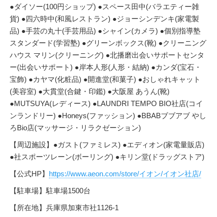
●ダイソー(100円ショップ) ●スペース田中(バラエティー雑
貨) ●四六時中(和風レストラン) ●ジョーシンデンキ(家電製
品) ●手芸の丸十(手芸用品) ●シャイン(カメラ) ●個別指導塾
スタンダード(学習塾) ●グリーンボックス(靴) ●クリーニング
ハウス マリン(クリーニング) ●北播磨出会いサポートセンタ
ー(出会いサポート) ●岸本人形(人形・結納) ●カンダ(宝石・
宝飾) ●カヤマ(化粧品) ●開進堂(和菓子) ●おしゃれキャット
(美容室) ●大貫堂(合鍵・印鑑) ●大阪屋 あうん(靴)
●MUTSUYA(レディース) ●LAUNDRI TEMPO BIO社店(コイ
ンランドリー) ●Honeys(ファッション) ●BBABブブアブ やし
ろBio店(マッサージ・リラクゼーション)
【周辺施設】●ガスト(ファミレス) ●エディオン(家電量販店)
●社スポーツレーン(ボーリング) ●キリン堂(ドラッグストア)
【公式HP】
https://www.aeon.com/store/イオン/イオン社店/
【駐車場】駐車場1500台
【所在地】兵庫県加東市社1126-1