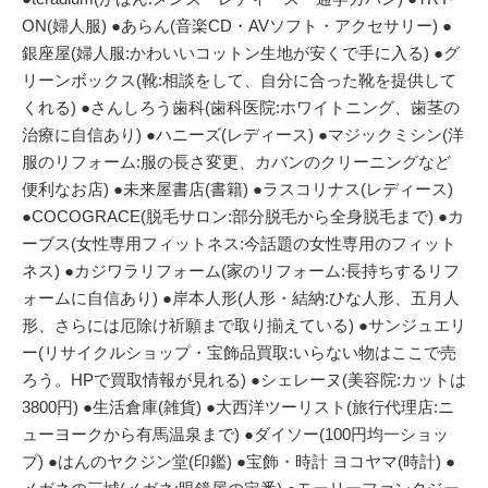
ON(婦人服) ●あらん(音楽CD・AVソフト・アクセサリー) ●
銀座屋(婦人服:かわいいコットン生地が安くで手に入る) ●グ
リーンボックス(靴:相談をして、自分に合った靴を提供して
くれる) ●さんしろう歯科(歯科医院:ホワイトニング、歯茎の
治療に自信あり) ●ハニーズ(レディース) ●マジックミシン(洋
服のリフォーム:服の長さ変更、カバンのクリーニングなど
便利なお店) ●未来屋書店(書籍) ●ラスコリナス(レディース)
●COCOGRACE(脱毛サロン:部分脱毛から全身脱毛まで) ●カ
ーブス(女性専用フィットネス:今話題の女性専用のフィット
ネス) ●カジワラリフォーム(家のリフォーム:長持ちするリフ
ォームに自信あり) ●岸本人形(人形・結納:ひな人形、五月人
形、さらには厄除け祈願まで取り揃えている) ●サンジュエリ
ー(リサイクルショップ・宝飾品買取:いらない物はここで売
ろう。HPで買取情報が見れる) ●シェレーヌ(美容院:カットは
3800円) ●生活倉庫(雑貨) ●大西洋ツーリスト(旅行代理店:ニ
ューヨークから有馬温泉まで) ●ダイソー(100円均一ショッ
プ) ●はんのヤクジン堂(印鑑) ●宝飾・時計 ヨコヤマ(時計) ●